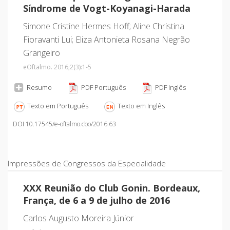
Síndrome de Vogt-Koyanagi-Harada
Simone Cristine Hermes Hoff; Aline Christina
Fioravanti Lui; Eliza Antonieta Rosana Negrão
Grangeiro
eOftalmo. 2016;2
(3)
:1-5
Resumo
PDF Português
PDF Inglês
Texto em Português
Texto em Inglês
DOI 10.17545/e-oftalmo.cbo/2016.63
Impressões de Congressos da Especialidade
XXX Reunião do Club Gonin. Bordeaux,
França, de 6 a 9 de julho de 2016
Carlos Augusto Moreira Júnior