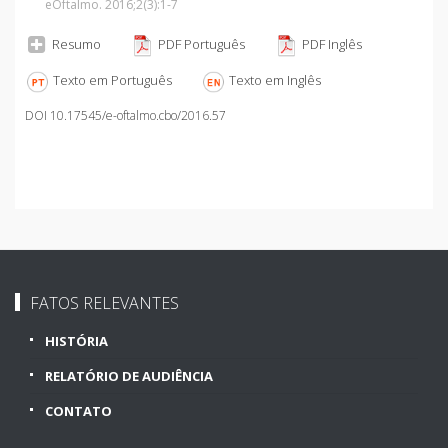
eOftalmo. 2016;2
(3)
:1-7
Resumo
PDF Português
PDF Inglês
Texto em Português
Texto em Inglês
DOI 10.17545/e-oftalmo.cbo/2016.57
FATOS RELEVANTES
HISTÓRIA
RELATÓRIO DE AUDIÊNCIA
CONTATO