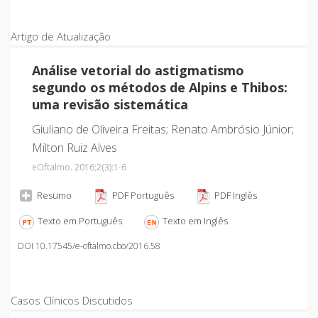
Artigo de Atualização
Análise vetorial do astigmatismo
segundo os métodos de Alpins e Thibos:
uma revisão sistemática
Giuliano de Oliveira Freitas; Renato Ambrósio Júnior;
Milton Ruiz Alves
eOftalmo. 2016;2
(3)
:1-6
Resumo
PDF Português
PDF Inglês
Texto em Português
Texto em Inglês
DOI 10.17545/e-oftalmo.cbo/2016.58
Casos Clínicos Discutidos