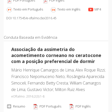
PDF Português
PDF Inglês
Texto em Português
Texto em Inglês
MP4
DOI 10.17545/e-oftalmo.cbo/2016.45
Conduta Baseada em Evidência
Associação da assimetria do
acometimento corneano no ceratocone
com a posição preferencial de dormir
Mário Henrique Camargos de Lima; Alex Roque Rizzi;
Francisco Nepomuceno Neto; Rosângela Aparecida
Simoceli; Fernando Betty Cresta; William Camargos
de Lima; Gustavo Victor; Milton Ruiz Alves
eOftalmo. 2016;2
(3)
:1-8
Resumo
PDF Português
PDF Inglês