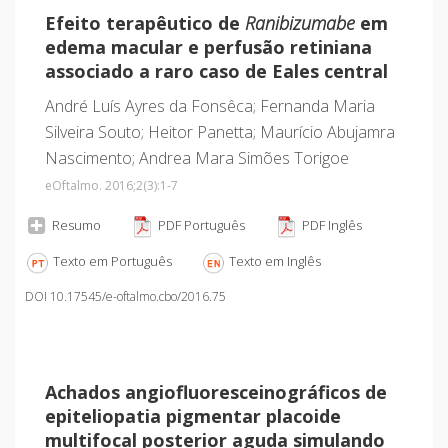
Efeito terapêutico de
Ranibizumabe
em
edema macular e perfusão retiniana
associado a raro caso de Eales central
André Luís Ayres da Fonsêca; Fernanda Maria
Silveira Souto; Heitor Panetta; Maurício Abujamra
Nascimento; Andrea Mara Simões Torigoe
eOftalmo. 2016;2
(3)
:1-7
Resumo
PDF Português
PDF Inglês
Texto em Português
Texto em Inglês
DOI 10.17545/e-oftalmo.cbo/2016.75
Achados angiofluoresceinográficos de
epiteliopatia pigmentar placoide
multifocal posterior aguda simulando