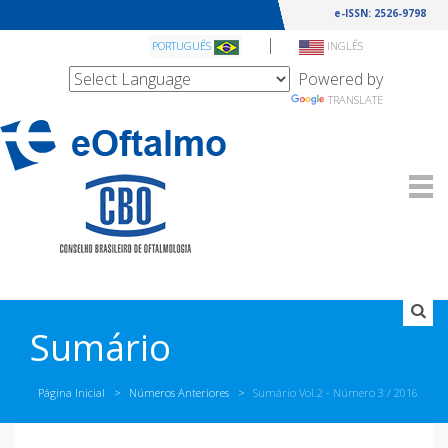
e-ISSN: 2526-9798
|
PORTUGUÊS
INGLÊS
Powered by
TRANSLATE
Sumário
Página Inicial
Números Anteriores
Sumário Vol.2 - Número
3 / 2016