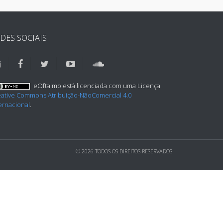
DES SOCIAIS
eOftalmo está licenciada com uma Licença
eative Commons Atribuição-NãoComercial 4.0
ernacional
.
© 2026 TODOS OS DIREITOS RESERVADOS