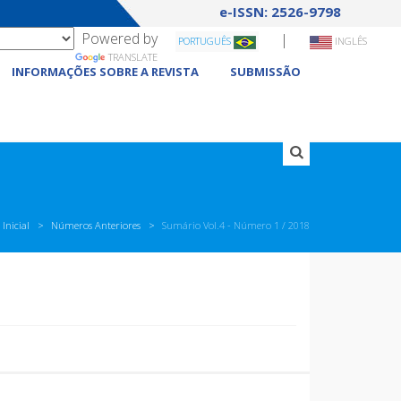
e-ISSN: 2526-9798
Powered by
|
PORTUGUÊS
INGLÊS
TRANSLATE
INFORMAÇÕES SOBRE A REVISTA
SUBMISSÃO
Inicial
Números Anteriores
Sumário Vol.4 - Número
1 / 2018