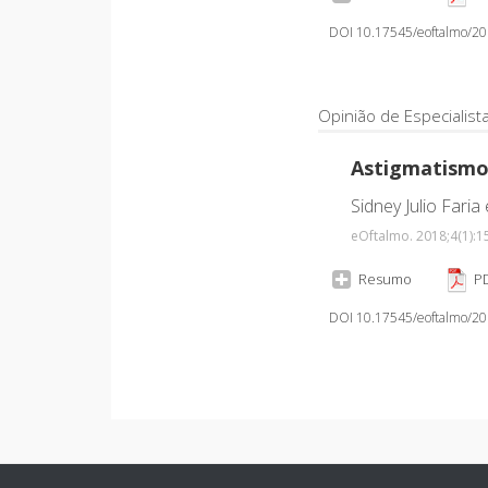
DOI 10.17545/eoftalmo/2
Opinião de Especialist
Astigmatismo
Sidney Julio Faria
eOftalmo. 2018;4
(1)
:1
Resumo
PD
DOI 10.17545/eoftalmo/2