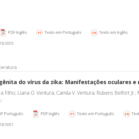
PDF Inglês
Texto em Português
Texto em Inglês
018.0005
teratura
ênita do vírus da zika: Manifestações oculares e 
 Filho; Liana O. Ventura; Camila V. Ventura; Rubens Belfort Jr.;
-7
F Português
PDF Inglês
Texto em Português
Text
018.0001