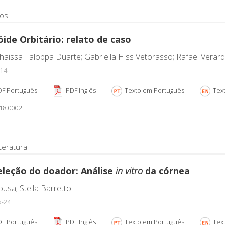
dos
ide Orbitário: relato de caso
haissa Faloppa Duarte; Gabriella Hiss Vetorasso; Rafael Verar
-14
F Português
PDF Inglês
Texto em Português
Text
018.0002
teratura
seleção do doador: Análise
in vitro
da córnea
ousa; Stella Barretto
5-24
F Português
PDF Inglês
Texto em Português
Text