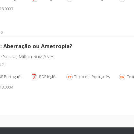
018.0003
as
: Aberração ou Ametropia?
 e Sousa; Milton Ruiz Alves
5-21
F Português
PDF Inglês
Texto em Português
Text
018.0004