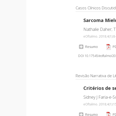
Casos Clínicos Discuti
Sarcoma Mieló
Nathalie Daher; T
eOftalmo. 2018;4
(1)
:8
Resumo
PD
DOI 10.17545/eoftalmo/2
Revisão Narrativa de Li
Critérios de 
Sidney J Faria-e-S
eOftalmo. 2018;4
(1)
:1
Resumo
PD