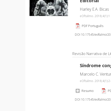
Editorial
Harley E.A. Bicas
eOftalmo. 2018;4
(1)
:1
PDF Português
DOI 10.17545/eoftalmo/2
Revisão Narrativa de Li
Síndrome cong
Marcelo C. Ventura
eOftalmo. 2018;4
(1)
:2
Resumo
PD
DOI 10.17545/eoftalmo/2