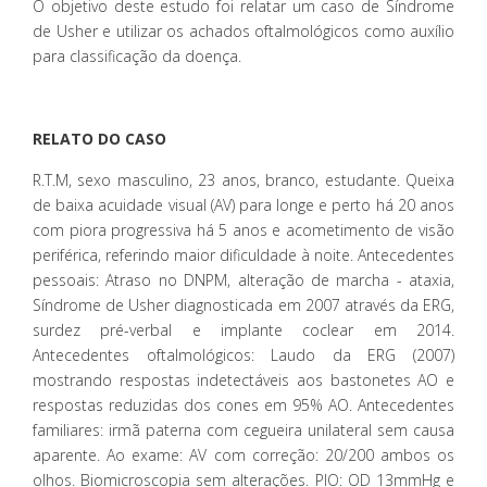
O objetivo deste estudo foi relatar um caso de Síndrome
de Usher e utilizar os achados oftalmológicos como auxílio
para classificação da doença.
RELATO DO CASO
R.T.M, sexo masculino, 23 anos, branco, estudante. Queixa
de baixa acuidade visual (AV) para longe e perto há 20 anos
com piora progressiva há 5 anos e acometimento de visão
periférica, referindo maior dificuldade à noite. Antecedentes
pessoais: Atraso no DNPM, alteração de marcha - ataxia,
Síndrome de Usher diagnosticada em 2007 através da ERG,
surdez pré-verbal e implante coclear em 2014.
Antecedentes oftalmológicos: Laudo da ERG (2007)
mostrando respostas indetectáveis aos bastonetes AO e
respostas reduzidas dos cones em 95% AO. Antecedentes
familiares: irmã paterna com cegueira unilateral sem causa
aparente. Ao exame: AV com correção: 20/200 ambos os
olhos. Biomicroscopia sem alterações. PIO: OD 13mmHg e