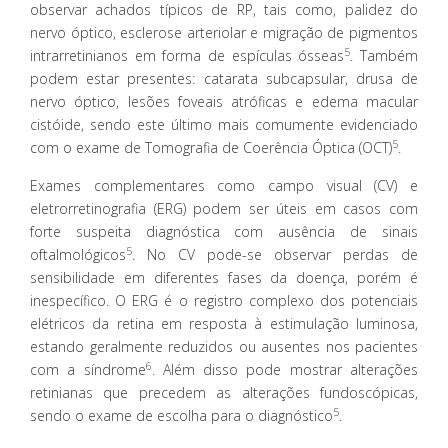
observar achados típicos de RP, tais como, palidez do
nervo óptico, esclerose arteriolar e migração de pigmentos
5
intrarretinianos em forma de espículas ósseas
. Também
podem estar presentes: catarata subcapsular, drusa de
nervo óptico, lesões foveais atróficas e edema macular
cistóide, sendo este último mais comumente evidenciado
5
com o exame de Tomografia de Coerência Óptica (OCT)
.
Exames complementares como campo visual (CV) e
eletrorretinografia (ERG) podem ser úteis em casos com
forte suspeita diagnóstica com ausência de sinais
5
oftalmológicos
. No CV pode-se observar perdas de
sensibilidade em diferentes fases da doença, porém é
inespecífico. O ERG é o registro complexo dos potenciais
elétricos da retina em resposta à estimulação luminosa,
estando geralmente reduzidos ou ausentes nos pacientes
6
com a síndrome
. Além disso pode mostrar alterações
retinianas que precedem as alterações fundoscópicas,
5
sendo o exame de escolha para o diagnóstico
.