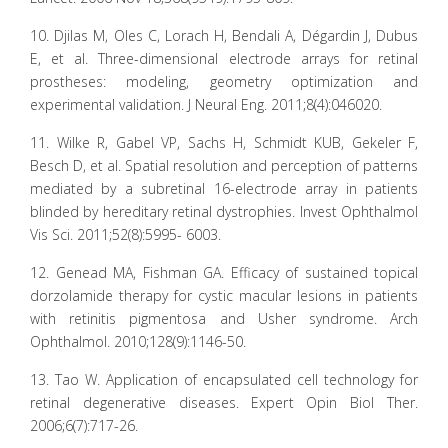
10. Djilas M, Oles C, Lorach H, Bendali A, Dégardin J, Dubus
E, et al. Three-dimensional electrode arrays for retinal
prostheses: modeling, geometry optimization and
experimental validation. J Neural Eng. 2011;8(4):046020.
11. Wilke R, Gabel VP, Sachs H, Schmidt KUB, Gekeler F,
Besch D, et al. Spatial resolution and perception of patterns
mediated by a subretinal 16-electrode array in patients
blinded by hereditary retinal dystrophies. Invest Ophthalmol
Vis Sci. 2011;52(8):5995- 6003.
12. Genead MA, Fishman GA. Efficacy of sustained topical
dorzolamide therapy for cystic macular lesions in patients
with retinitis pigmentosa and Usher syndrome. Arch
Ophthalmol. 2010;128(9):1146-50.
13. Tao W. Application of encapsulated cell technology for
retinal degenerative diseases. Expert Opin Biol Ther.
2006;6(7):717-26.