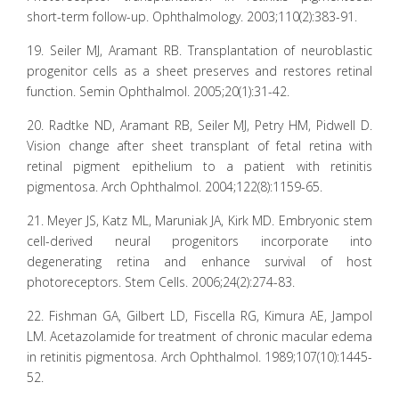
short-term follow-up. Ophthalmology. 2003;110(2):383-91.
19. Seiler MJ, Aramant RB. Transplantation of neuroblastic
progenitor cells as a sheet preserves and restores retinal
function. Semin Ophthalmol. 2005;20(1):31-42.
20. Radtke ND, Aramant RB, Seiler MJ, Petry HM, Pidwell D.
Vision change after sheet transplant of fetal retina with
retinal pigment epithelium to a patient with retinitis
pigmentosa. Arch Ophthalmol. 2004;122(8):1159-65.
21. Meyer JS, Katz ML, Maruniak JA, Kirk MD. Embryonic stem
cell-derived neural progenitors incorporate into
degenerating retina and enhance survival of host
photoreceptors. Stem Cells. 2006;24(2):274-83.
22. Fishman GA, Gilbert LD, Fiscella RG, Kimura AE, Jampol
LM. Acetazolamide for treatment of chronic macular edema
in retinitis pigmentosa. Arch Ophthalmol. 1989;107(10):1445-
52.