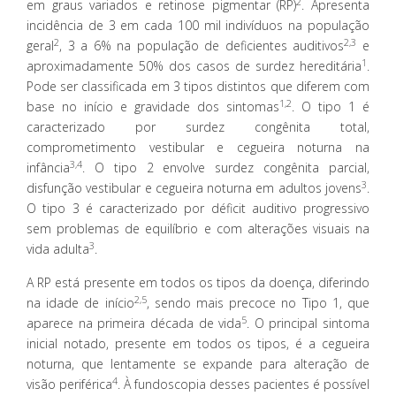
2
em graus variados e retinose pigmentar (RP)
. Apresenta
incidência de 3 em cada 100 mil indivíduos na população
2
2,3
geral
, 3 a 6% na população de deficientes auditivos
e
1
aproximadamente 50% dos casos de surdez hereditária
.
Pode ser classificada em 3 tipos distintos que diferem com
1,2
base no início e gravidade dos sintomas
. O tipo 1 é
caracterizado por surdez congênita total,
comprometimento vestibular e cegueira noturna na
3,4
infância
. O tipo 2 envolve surdez congênita parcial,
3
disfunção vestibular e cegueira noturna em adultos jovens
.
O tipo 3 é caracterizado por déficit auditivo progressivo
sem problemas de equilíbrio e com alterações visuais na
3
vida adulta
.
A RP está presente em todos os tipos da doença, diferindo
2,5
na idade de início
, sendo mais precoce no Tipo 1, que
5
aparece na primeira década de vida
. O principal sintoma
inicial notado, presente em todos os tipos, é a cegueira
noturna, que lentamente se expande para alteração de
4
visão periférica
. À fundoscopia desses pacientes é possível