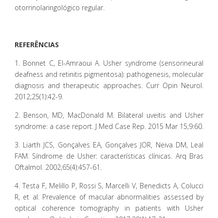
otorrinolaringológico regular.
REFERÊNCIAS
1. Bonnet C, El-Amraoui A. Usher syndrome (sensorineural
deafness and retinitis pigmentosa): pathogenesis, molecular
diagnosis and therapeutic approaches. Curr Opin Neurol.
2012;25(1):42-9.
2. Benson, MD, MacDonald M. Bilateral uveitis and Usher
syndrome: a case report. J Med Case Rep. 2015 Mar 15;9:60.
3. Liarth JCS, Gonçalves EA, Gonçalves JOR, Neiva DM, Leal
FAM. Síndrome de Usher: características clínicas. Arq Bras
Oftalmol. 2002;65(4):457-61.
4. Testa F, Melillo P, Rossi S, Marcelli V, Benedicts A, Colucci
R, et al. Prevalence of macular abnormalities assessed by
optical coherence tomography in patients with Usher