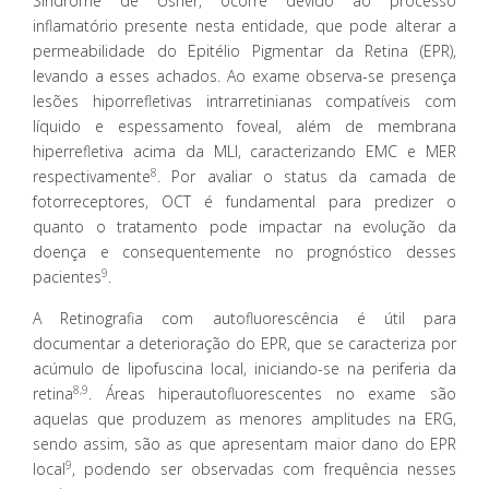
Síndrome de Usher, ocorre devido ao processo
inflamatório presente nesta entidade, que pode alterar a
permeabilidade do Epitélio Pigmentar da Retina (EPR),
levando a esses achados. Ao exame observa-se presença
lesões hiporrefletivas intrarretinianas compatíveis com
líquido e espessamento foveal, além de membrana
hiperrefletiva acima da MLI, caracterizando EMC e MER
8
respectivamente
. Por avaliar o status da camada de
fotorreceptores, OCT é fundamental para predizer o
quanto o tratamento pode impactar na evolução da
doença e consequentemente no prognóstico desses
9
pacientes
.
A Retinografia com autofluorescência é útil para
documentar a deterioração do EPR, que se caracteriza por
acúmulo de lipofuscina local, iniciando-se na periferia da
8,9
retina
. Áreas hiperautofluorescentes no exame são
aquelas que produzem as menores amplitudes na ERG,
sendo assim, são as que apresentam maior dano do EPR
9
local
, podendo ser observadas com frequência nesses