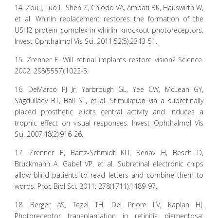
14. Zou J, Luo L, Shen Z, Chiodo VA, Ambati BK, Hauswirth W,
et al. Whirlin replacement restores the formation of the
USH2 protein complex in whirlin knockout photoreceptors.
Invest Ophthalmol Vis Sci. 2011;52(5):2343-51.
15. Zrenner E. Will retinal implants restore vision? Science.
2002; 295(5557):1022-5.
16. DeMarco PJ Jr, Yarbrough GL, Yee CW, McLean GY,
Sagdullaev BT, Ball SL, et al. Stimulation via a subretinally
placed prosthetic elicits central activity and induces a
trophic effect on visual responses. Invest Ophthalmol Vis
Sci. 2007;48(2):916-26.
17. Zrenner E, Bartz-Schmidt KU, Benav H, Besch D,
Bruckmann A, Gabel VP, et al. Subretinal electronic chips
allow blind patients to read letters and combine them to
words. Proc Biol Sci. 2011; 278(1711):1489-97.
18. Berger AS, Tezel TH, Del Priore LV, Kaplan HJ.
Photoreceptor transplantation in retinitis pigmentosa: