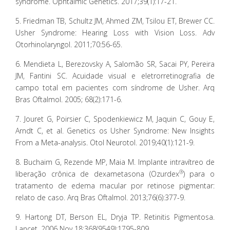
syndrome. Ophtalmic Genetics. 2017;39(1):17-21.
5. Friedman TB, Schultz JM, Ahmed ZM, Tsilou ET, Brewer CC.
Usher Syndrome: Hearing Loss with Vision Loss. Adv
Otorhinolaryngol. 2011;70:56-65.
6. Mendieta L, Berezovsky A, Salomão SR, Sacai PY, Pereira
JM, Fantini SC. Acuidade visual e eletrorretinografia de
campo total em pacientes com síndrome de Usher. Arq
Bras Oftalmol. 2005; 68(2):171-6.
7. Jouret G, Poirsier C, Spodenkiewicz M, Jaquin C, Gouy E,
Arndt C, et al. Genetics os Usher Syndrome: New Insights
From a Meta-analysis. Otol Neurotol. 2019;40(1):121-9.
8. Buchaim G, Rezende MP, Maia M. Implante intravítreo de
®
liberação crônica de dexametasona (Ozurdex
) para o
tratamento de edema macular por retinose pigmentar:
relato de caso. Arq Bras Oftalmol. 2013;76(6):377-9.
9. Hartong DT, Berson EL, Dryja TP. Retinitis Pigmentosa.
Lancet. 2006 Nov 18;368(9549):1795-809.