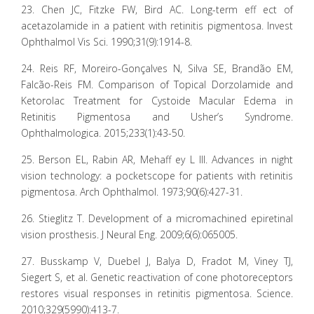
23. Chen JC, Fitzke FW, Bird AC. Long-term eff ect of
acetazolamide in a patient with retinitis pigmentosa. Invest
Ophthalmol Vis Sci. 1990;31(9):1914-8.
24. Reis RF, Moreiro-Gonçalves N, Silva SE, Brandão EM,
Falcão-Reis FM. Comparison of Topical Dorzolamide and
Ketorolac Treatment for Cystoide Macular Edema in
Retinitis Pigmentosa and Usher’s Syndrome.
Ophthalmologica. 2015;233(1):43-50.
25. Berson EL, Rabin AR, Mehaff ey L III. Advances in night
vision technology: a pocketscope for patients with retinitis
pigmentosa. Arch Ophthalmol. 1973;90(6):427-31.
26. Stieglitz T. Development of a micromachined epiretinal
vision prosthesis. J Neural Eng. 2009;6(6):065005.
27. Busskamp V, Duebel J, Balya D, Fradot M, Viney TJ,
Siegert S, et al. Genetic reactivation of cone photoreceptors
restores visual responses in retinitis pigmentosa. Science.
2010;329(5990):413-7.