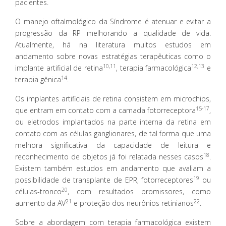
pacientes.
O manejo oftalmológico da Síndrome é atenuar e evitar a
progressão da RP melhorando a qualidade de vida.
Atualmente, há na literatura muitos estudos em
andamento sobre novas estratégias terapêuticas como o
10,11
12,13
implante artificial de retina
, terapia farmacológica
e
14
terapia gênica
.
Os implantes artificiais de retina consistem em microchips,
15-17
que entram em contato com a camada fotorreceptora
,
ou eletrodos implantados na parte interna da retina em
contato com as células ganglionares, de tal forma que uma
melhora significativa da capacidade de leitura e
18
reconhecimento de objetos já foi relatada nesses casos
.
Existem também estudos em andamento que avaliam a
19
possibilidade de transplante de EPR, fotorreceptores
ou
20
células-tronco
, com resultados promissores, como
21
22
aumento da AV
e proteção dos neurônios retinianos
.
Sobre a abordagem com terapia farmacológica existem