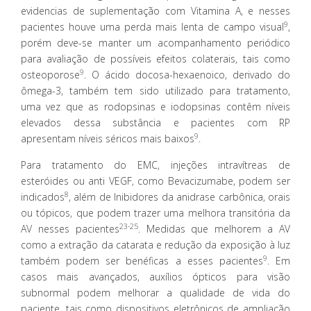
evidencias de suplementação com Vitamina A, e nesses
9
pacientes houve uma perda mais lenta de campo visual
,
porém deve-se manter um acompanhamento periódico
para avaliação de possíveis efeitos colaterais, tais como
9
osteoporose
. O ácido docosa-hexaenoico, derivado do
ômega-3, também tem sido utilizado para tratamento,
uma vez que as rodopsinas e iodopsinas contêm níveis
elevados dessa substância e pacientes com RP
9
apresentam níveis séricos mais baixos
.
Para tratamento do EMC, injeções intravítreas de
esteróides ou anti VEGF, como Bevacizumabe, podem ser
8
indicados
, além de Inibidores da anidrase carbônica, orais
ou tópicos, que podem trazer uma melhora transitória da
23-25
AV nesses pacientes
. Medidas que melhorem a AV
como a extração da catarata e redução da exposição à luz
9
também podem ser benéficas a esses pacientes
. Em
casos mais avançados, auxílios ópticos para visão
subnormal podem melhorar a qualidade de vida do
paciente, tais como dispositivos eletrônicos de ampliação