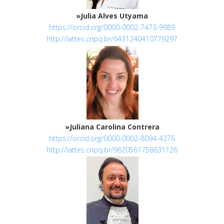
»Julia Alves Utyama
https://orcid.org/0000-0002-7473-9989
http://lattes.cnpq.br/6431240410779297
»Juliana Carolina Contrera
https://orcid.org/0000-0002-8094-4276
http://lattes.cnpq.br/9620561758631126