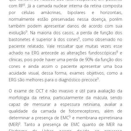
9
com RP
. Já a camada nuclear interna da retina composta
por células amácrinas, bipolares e horizontais,
normalmente estão preservadas nessa doença, porém
também podem apresentar danos de acordo com sua
9
evolução
. Na maioria dos casos, a perda de função dos
9
bastonetes é superior à dos cones
, como observado no
paciente relatado. Vale ressaltar que muitas vezes esse
8
achado na ERG antecede as alterações fundoscópicas
e
clínicas, pois pode haver uma perda de 90% da função dos
cones e ainda assim o paciente apresentar uma boa
acuidade visual, dessa forma, exames objetivos, como a
9
ERG são melhores para o diagnóstico precoce
.
O exame de OCT é não invasivo e útil para avaliação da
morfologia da retina, particularmente da mácula, sendo
capaz de mensurar a espessura retiniana, avaliar a
qualidade da camada de fotorreceptores, além de
9
determinar a presença de EMC
e membrana epirretiniana
3
(MER)
. Tanto a presença de EMC quanto de MER na