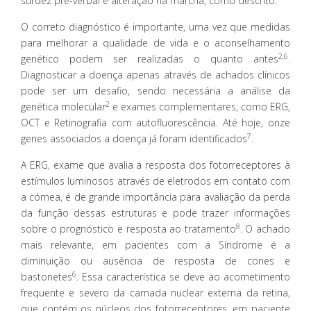
surdez pré-verbal e alteração na marcha, como descrito.
O correto diagnóstico é importante, uma vez que medidas
para melhorar a qualidade de vida e o aconselhamento
2,6
genético podem ser realizadas o quanto antes
.
Diagnosticar a doença apenas através de achados clínicos
pode ser um desafio, sendo necessária a análise da
2
genética molecular
e exames complementares, como ERG,
OCT e Retinografia com autofluorescência. Até hoje, onze
7
genes associados a doença já foram identificados
.
A ERG, exame que avalia a resposta dos fotorreceptores à
estímulos luminosos através de eletrodos em contato com
a córnea, é de grande importância para avaliação da perda
da função dessas estruturas e pode trazer informações
8
sobre o prognóstico e resposta ao tratamento
. O achado
mais relevante, em pacientes com a Síndrome é a
diminuição ou ausência de resposta de cones e
6
bastonetes
. Essa característica se deve ao acometimento
frequente e severo da camada nuclear externa da retina,
que contém os núcleos dos fotorreceptores, em paciente