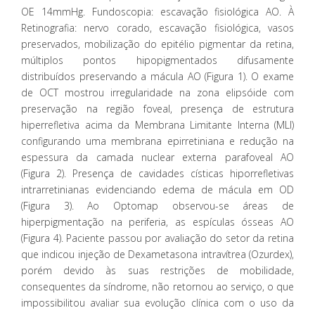
OE 14mmHg. Fundoscopia: escavação fisiológica AO. À
Retinografia: nervo corado, escavação fisiológica, vasos
preservados, mobilização do epitélio pigmentar da retina,
múltiplos pontos hipopigmentados difusamente
distribuídos preservando a mácula AO (Figura 1). O exame
de OCT mostrou irregularidade na zona elipsóide com
preservação na região foveal, presença de estrutura
hiperrefletiva acima da Membrana Limitante Interna (MLI)
configurando uma membrana epirretiniana e redução na
espessura da camada nuclear externa parafoveal AO
(Figura 2). Presença de cavidades císticas hiporrefletivas
intrarretinianas evidenciando edema de mácula em OD
(Figura 3). Ao Optomap observou-se áreas de
hiperpigmentação na periferia, as espículas ósseas AO
(Figura 4). Paciente passou por avaliação do setor da retina
que indicou injeção de Dexametasona intravítrea (Ozurdex),
porém devido às suas restrições de mobilidade,
consequentes da síndrome, não retornou ao serviço, o que
impossibilitou avaliar sua evolução clínica com o uso da