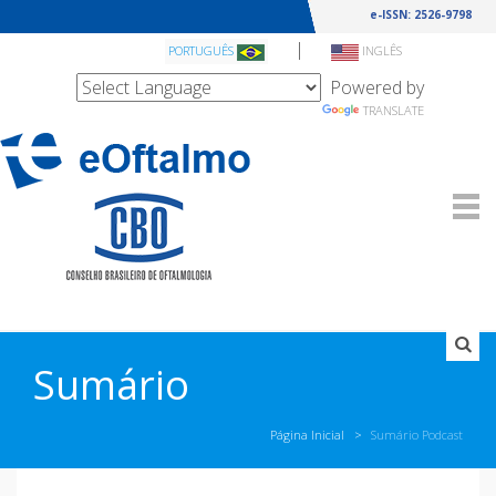
e-ISSN: 2526-9798
|
PORTUGUÊS
INGLÊS
Powered by
TRANSLATE
Sumário
Página Inicial
Sumário Podcast