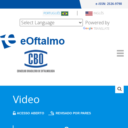
e-ISSN: 2526-9798
|
PORTUGUÊS
INGLÊS
Powered by
TRANSLATE
Video
ACESSO ABERTO
REVISADO POR PARES